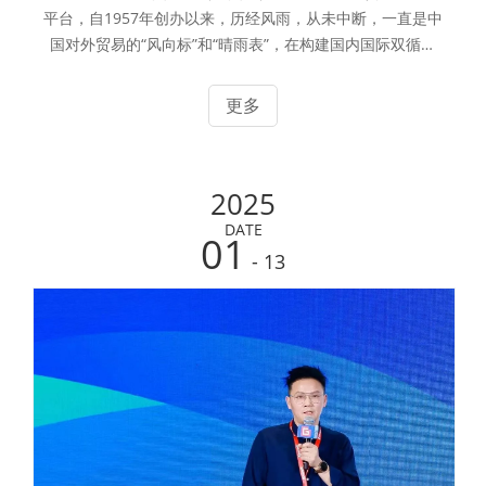
平台，自1957年创办以来，历经风雨，从未中断，一直是中
国对外贸易的“风向标”和“晴雨表”，在构建国内国际双循环
发展格局中具有独特地位。第137届广交会第一期将于2025
年4月15日至19日举行，沿用线上线下相结合的模式，为全
更多
球企业提供了一个展示产品、技术与服务的绝佳机会。浙江
华熔科技股份有限公司作为一家专注于新能源石墨及相关复
合材料的国家级专精特新小巨人高新技术企业，凭借其在碳
2025
石墨及复合材料领域的深厚技术积累和创新能力，将携其核
心产品亮相此次盛会。华熔科技拥有国内最全的碳石墨及复
DATE
01
合材料体系，其产品广泛应用于新能源、半导体及消费电子
- 13
等多个领域