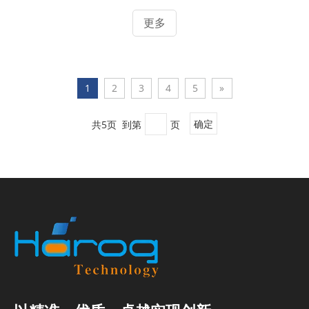
器中由含氢化合物（例如碳氢化合物化石燃料、沼气、生物
质和水）产生。为此需要许多组件和步骤。重整器是燃料和
更多
其他气态循环流在其中在热量存在下与蒸汽反应的容器。例
如：蒸汽改造· 燃料与水在催化剂作用下发生反应· 需要热量
输入部分氧化· 燃料在没有催化剂的情况下与空气发生反应·
通常会产生热量自动热· 以上的组合（燃料、水、空气）· 不
1
2
3
4
5
»
需要或
共5页 到第
页
确定