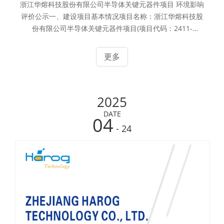
浙江华熔科技股份有限公司半导体关键元器件项目 环境影响
评价公示一、建设项目基本情况项目名称：浙江华熔科技股
份有限公司半导体关键元器件项目(项目代码：2411-
330522-07-02-507113)建设性质：扩建建设单位：浙江华
熔科技股份有限公司建设地点：长兴县煤山镇南太湖青年科
更多
技创业园项目投资：项目总投资约4400万元人民币劳动定员
和生产组织：本项目劳动定员约30人，采用四班三运转，年
工作300天，年工作时间7200h。建设规模：拟租赁长兴煤
2025
山镇南太湖青年科技创业园厂房一期4号楼(4670平方 米),购
置纯化炉、化学气相沉积炉等生产及辅助设备，形成年产碳
DATE
04
化硅涂层石墨盘3600片的生产能力，实
- 24