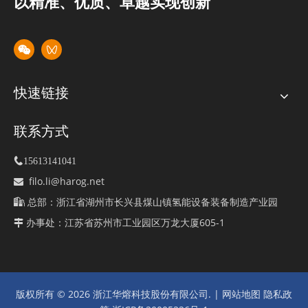
以精准、优质、卓越实现创新
快速链接
联系方式

15613141041
filo.li@harog.net

总部：浙江省湖州市长兴县煤山镇氢能设备装备制造产业园

办事处：江苏省苏州市工业园区万龙大厦605-1

版权所有 ©
2026
浙江华熔科技股份有限公司. |
网站地图
隐私政