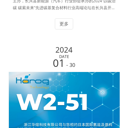
主办，长兴县新能源（汽车）行业协会承办的2024“以碳治
碳 碳索未来”先进碳基复合材料行业高端论坛在长兴县开元
名都大酒店顺利召开。本次会议专家云集，有来自中国科学
院的院士成会明、南京理工大学副校长朱俊武、湖州市科协
更多
副主席范祥祥等专家学者，我会顾问杜新明出席本次论坛。
参加会议的还有乡镇、街道分管领导、全县新能源行业及重
点企业代表约120余人。
2024
DATE
01
- 30