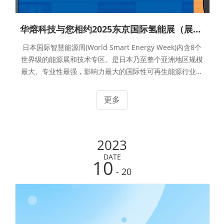
华熔科技与您相约2025东京国际氢能展（展位E8-24）
日本国际智慧能源周(World Smart Energy Week)内含8个
世界级的能源展和技术专区。是日本乃至整个亚洲地区规模
最大、专业性最强，影响力最大的国际性可再生能源行业展
览会。每年展会上汇聚能源行业最新技术和服务，吸引众多
来自全球的参展商参展。展会的展示范围涵盖氢能燃料电
更多
池，光伏组件/系统，蓄电池，智能电网，风能，生物质
能，火力发电，能源管理/自家消费等相关行业技术及产
品。展会同期还举办多个专业论坛、研讨会及特别讲座，共
2023
享最先进智慧能源相关技术，预测行业发展趋势。其中H2 &
FC 主题展自开办之初就吸引了世界各地的氢能从业者，是
DATE
10
每年不容错过的氢能界盛会。作为国际知名的石墨板供应
- 20
商，