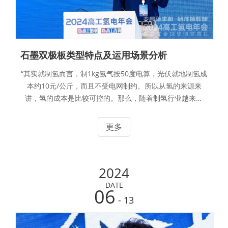
石墨双极板类型特点及运用场景分析
“其实就制氢而言，制1kg氢气按50度电算，光伏就地制氢成
本约10元/公斤，而且不受电网制约。所以从氢的来源来
讲，氢的成本是比较可控的。那么，随着制氢行业越来越
热，相信后面整个氢的应用、包括燃料电池的应用，都将越
来越好。“华熔科技总经理周志强在2024高工氢电年会上发
更多
表“石墨双极板类型特点及运营场景”的主题演讲时开场如此
表示，提振大家信心。
2024
DATE
06
- 13