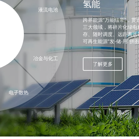
氢能
光伏太阳能
冶金与化工
其他场景
半导体
锂离子电池
液流电池
电子散热
原料
液流电池
跨界能源“万能纽带”，贯
太阳能已成为全球成本最
从铂金熔炼到稀土还原，
无论深海、长空还是核心
三大领域，将碎片化绿电
在 AI、5G 和电动化交
从手机到兆瓦级储能电站
功率与电量可独立扩容，
10 微米超薄石墨散热膜，
10 微米超薄石墨散热膜，
真正的爆发在于“平价上网
需2000 ℃ 以上高温，
“轻若鸿毛、稳若磐石、烈
存、随时调度、远距离运
需求量预计每四年翻一番
它早已成为电气化生活的“
松应对。
频功放与锂电池的热量，
频功放与锂电池的热量，
力随需而至。
境。
者。
可再生能源“发-储-用”拼
了解更多
了解更多
了解更多
了解更多
了解更多
冶金与化工
了解更多
了解更多
了解更多
了解更多
电子散热