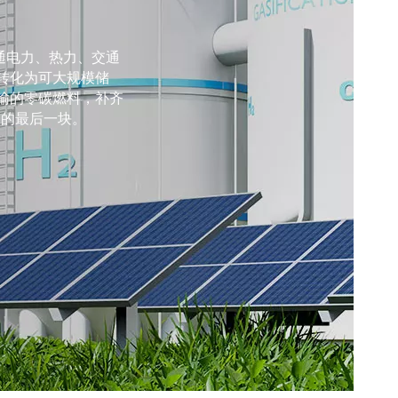
通电力、热力、交通
低的新建电源，但其
未来制取高纯金属
领域，碳材料始终是
转化为可大规模储
通的推动下，全球芯片
，
日历寿命超20年，轻
瞬间带走 APU、射
瞬间带走 APU、射
+储能”——让清洁电
以及足以蚀钢的严苛环
火无惧”的万能赋能
输的零碳燃料，补齐
。
通用货币”。
冷静制胜。
冷静制胜。
图的最后一块。