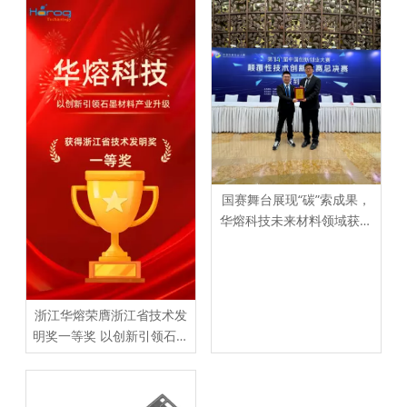
国赛舞台展现“碳”索成果，
华熔科技未来材料领域获认
可
浙江华熔荣膺浙江省技术发
明奖一等奖 以创新引领石墨
材料产业升级