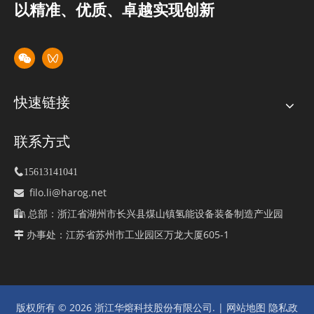
以精准、优质、卓越实现创新
快速链接
联系方式

15613141041
filo.li@harog.net

总部：浙江省湖州市长兴县煤山镇氢能设备装备制造产业园

办事处：江苏省苏州市工业园区万龙大厦605-1

版权所有 ©
2026
浙江华熔科技股份有限公司. |
网站地图
隐私政