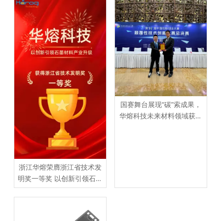
国赛舞台展现“碳”索成果，
华熔科技未来材料领域获认
可
浙江华熔荣膺浙江省技术发
明奖一等奖 以创新引领石墨
材料产业升级