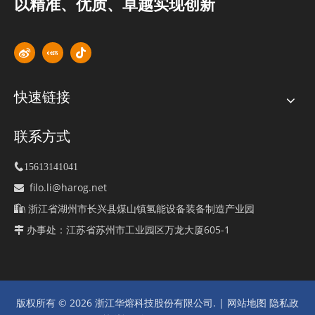
以精准、优质、卓越实现创新
快速链接
联系方式

15613141041
filo.li@harog.net

浙江省湖州市长兴县煤山镇氢能设备装备制造产业园

办事处：江苏省苏州市工业园区万龙大厦605-1

版权所有 ©
2026
浙江华熔科技股份有限公司. |
网站地图
隐私政