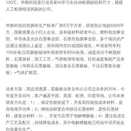
100℃。华熔科技是行业首家AI学习全自动检测缺陷和尺寸，规模
人工检测错误风险的公司。
华熔科技目前拥有生产标准厂房8万平方米，研发部占地超6000平
方，国家级重点小巨人企业。设有碳材料研发中心、燃料电池事业
部、半导体及光伏石墨事业部、石墨导热膜事业部。多个项目的产
品通过省级以上鉴定，填补国内空白或国际领先，申请发明专利
100余项,仅双极板领域申请发明专利50余项，涵盖高分子树脂材
料，石墨基材，加工工艺，气密检测等领域。目前涵盖氢能产品有
双极板（等静压石墨极板、湿法复合石墨极板、干法石墨复合极
板）+气体扩散层。
业务方面，周志强透露，双极板业务去年占公司总业务的35%，今
年提升至40%，客户遍及中国、美国、欧洲、印度等地。公司未来
研发方向是：1）、保证性能前提下，开发高性能低成本材料，提
高电堆升功率；2）继续深耕复合等静压石墨材料，柔性石墨材
料，碳复合材料；3）、开发可应用于电解槽极板；4）通过改进生
产工艺及配方，持续降低成本。其中电解槽极板已经由中试开始走
向批量化生产。