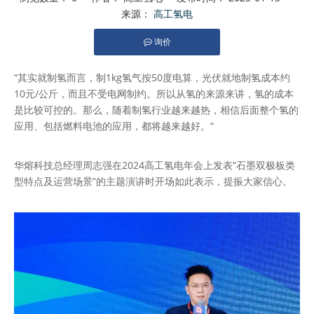
来源：
高工氢电
询价
["facebook","twitter","line","wechat","linkedin","pinterest","wh
“其实就制氢而言，制1kg氢气按50度电算，光伏就地制氢成本约
10元/公斤，而且不受电网制约。所以从氢的来源来讲，氢的成本
是比较可控的。那么，随着制氢行业越来越热，相信后面整个氢的
应用、包括燃料电池的应用，都将越来越好。“
华熔科技总经理周志强在2024高工氢电年会上发表“石墨双极板类
型特点及运营场景”的主题演讲时开场如此表示，提振大家信心。