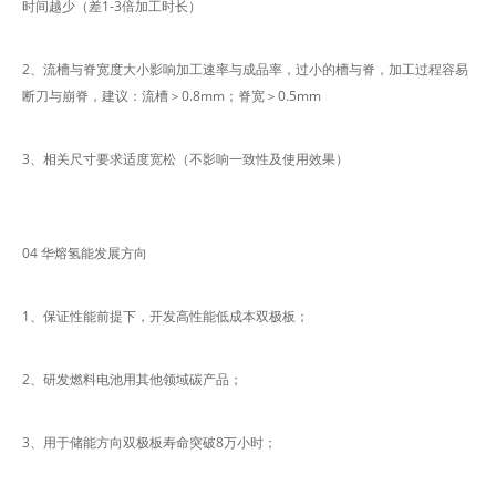
时间越少（差1-3倍加工时长）
2、流槽与脊宽度大小影响加工速率与成品率，过小的槽与脊，加工过程容易
断刀与崩脊，建议：流槽＞0.8mm；脊宽＞0.5mm
3、相关尺寸要求适度宽松（不影响一致性及使用效果）
04 华熔氢能发展方向
1、保证性能前提下，开发高性能低成本双极板；
2、研发燃料电池用其他领域碳产品；
3、用于储能方向双极板寿命突破8万小时；