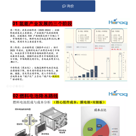
询价
["facebook","twitter","line","wechat","linkedin","pinterest","wh