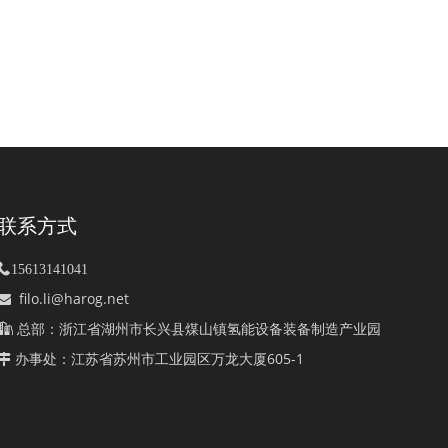
联系方式

15613141041
filo.li@harog.net

总部：浙江省湖州市长兴县煤山镇氢能设备装备制造产业园

办事处：江苏省苏州市工业园区万龙大厦605-1
