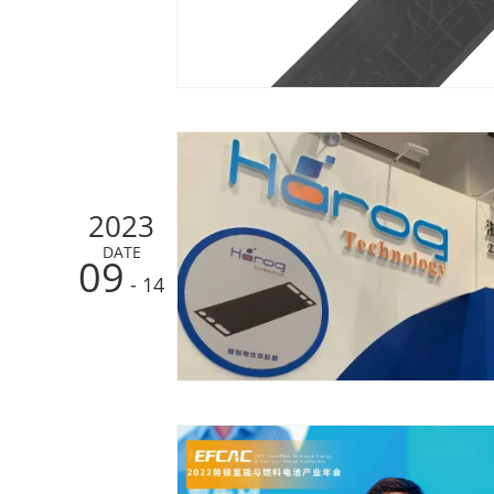
2023
DATE
09
- 14