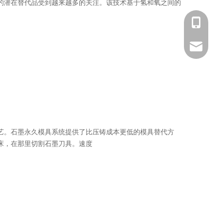
的潜在替代品受到越来越多的关注。该技术基于氢和氧之间的
156 131
filo.li@
艺。石墨永久模具系统提供了比压铸成本更低的模具替代方
床，在那里切割石墨刀具。速度