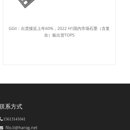
GGII：出货接近上年60%，2022 H1国内市场石墨（含复
合）板出货TOP5
联系方式

15613141041
filo.li@harog.net
