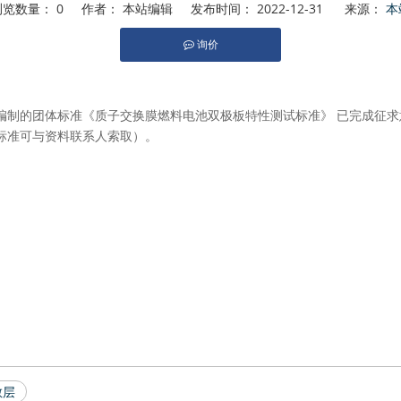
浏览数量：
0
作者： 本站编辑 发布时间： 2022-12-31 来源：
本
询价
,"whatsapp","kakao","snapchat","telegram"]
制的团体标准《质子交换膜燃料电池双极板特性测试标准》 已完成征求意
标准可与资料联系人索取）。
散层