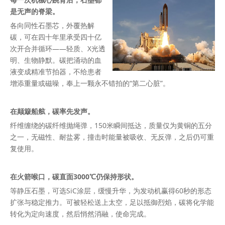
是无声的脊梁。
各向同性石墨芯，外覆热解
碳，可在四十年里承受四十亿
次开合并循环——轻质、X光透
明、生物静默。碳把涌动的血
液变成精准节拍器，不给患者
增添重量或磁噪，奉上一颗永不错拍的“第二心脏”。
在颠簸船舷，碳率先发声。
纤维缠绕的碳纤维抛绳弹，150米瞬间抵达，质量仅为黄铜的五分
之一，无磁性、耐盐雾，撞击时能量被吸收、无反弹，之后仍可重
复使用。
在火箭喉口，碳直面3000℃仍保持形状。
等静压石墨，可选SiC涂层，缓慢升华，为发动机赢得60秒的形态
扩张与稳定推力。可被轻松送上太空，足以抵御烈焰，碳将化学能
转化为定向速度，然后悄然消融，使命完成。