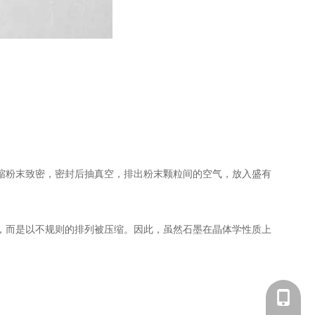
缩粉末致密，密封后抽真空，排出粉末颗粒间的空气，放入盛有
，而是以不规则的排列被压缩。因此，虽然石墨在晶体学性质上
156 131