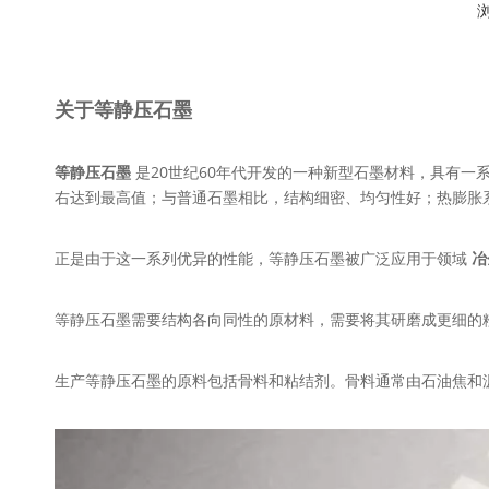
["facebook","twitter","line","wechat","linkedin","pinterest"
关于等静压石墨
等静压石墨
是20世纪60年代开发的一种新型石墨材料，具有一
右达到最高值；与普通石墨相比，结构细密、均匀性好；热膨胀
正是由于这一系列优异的性能，等静压石墨被广泛应用于领域
冶
等静压石墨需要结构各向同性的原材料，需要将其研磨成更细的
生产等静压石墨的原料包括骨料和粘结剂。骨料通常由石油焦和沥