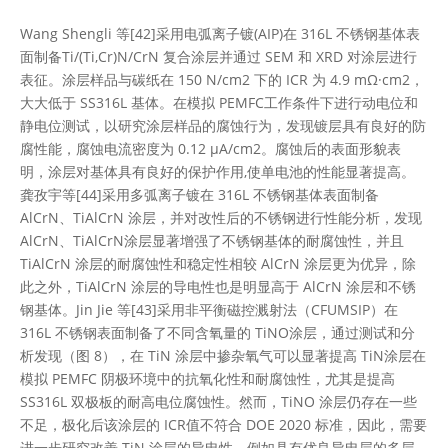
Wang Shengli 等[42]采用电弧离子镀(AIP)在 316L 不锈钢基体表
面制备Ti/(Ti,Cr)N/CrN 复合涂层并通过 SEM 和 XRD 对涂层进行
表征。涂层样品与碳纸在 150 N/cm2 下的 ICR 为 4.9 mΩ·cm2，
大大低于 SS316L 基体。在模拟 PEMFC工作条件下进行动电位和
静电位测试，以研究涂层样品的腐蚀行为，发现镀层具有良好的防
腐性能，腐蚀电流密度为 0.12 μA/cm2。腐蚀后的表面形貌表
明，涂层对基体具有良好的保护作用,使单电池的性能显著提高。
龚孜宇等[44]采用多弧离子镀在 316L 不锈钢基体表面制备
AlCrN、TiAlCrN 涂层，并对改性后的不锈钢进行性能分析，发现
AlCrN、TiAlCrN涂层显著增强了不锈钢基体的耐腐蚀性，并且
TiAlCrN 涂层的耐腐蚀性和稳定性相较 AlCrN 涂层更为优异，除
此之外，TiAlCrN 涂层的导电性也是明显高于 AlCrN 涂层和不锈
钢基体。Jin Jie 等[43]采用非平衡磁控溅射法（CFUMSIP）在
316L 不锈钢表面制备了不同含氧量的 TiNO涂层，通过测试和分
析发现（图 8），在 TiN 涂层中掺杂氧气可以显著提高 TiN涂层在
模拟 PEMFC 阴极环境中的抗氧化性和耐腐蚀性，尤其是提高
SS316L 双极板的耐高电位腐蚀性。然而，TiNO 涂层仍存在一些
不足，极化后该涂层的 ICR值不符合 DOE 2020 标准，因此，需要
进一步研究改善 TiN 涂层的导电性，例如具有优良导电层的多层