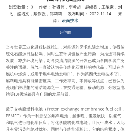
浏览数量：
0
作者： 孙贤伟，李希超，赵经香，王敬豪，刘
飞，赵培文，戴作强，郑莉莉 发布时间： 2022-11-14 来
源：
表面技术
询价
["facebook","twitter","line","wechat","linkedin","pinterest","wh
当今世界工业化进程快速推进，对能源的需求也随之增加，使得传
统化石能源日益枯竭，同时生态环境也被严重污染，为推进可持续
发展，减少环境污染，对各类清洁能源的开发已成为各国学者广泛
关注的话题。氢气一直被认为是传统化石燃料的替代品，可以在内
燃机中燃烧，或用于燃料电池发电[1]。作为第四代发电技术[2]，
燃料电池具有能量密度高、工作效率高、零排放等优点，已被认为
是现阶段理想的清洁能源之一，在交通运输、移动电源、分散型电
站等[3]领域都具有广阔的发展前景。
质子交换膜燃料电池（Proton exchange membrance fuel cell，
PEMFC）作为一种新型的燃料电池，起步晚，但发展快，以氢气
和氧气进行电化学反应，将化学能转化成电能，且只生成水，因此
具有零污染的绝对优势。同时与传统能源相比，它的结构紧凑，体