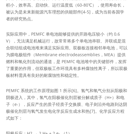
积小，效率高、启动快、运行温度低（60-80℃），使用寿命长，
被认为是未来新能源汽车理想的供能部件[4-5]，成为当前各国学
者的研究热点。
实际应用中，PEMFC 单电池能够提供的开路电压较小（约 0.6
V），无法满足机械运行，故常常将多个单电池串联、并联或是混
合联结组成电池堆来满足实际应用。双极板连接相邻单电池，可以
为膜电极组件（Membrane electrodeassemblies，MEA）提供
燃料和氧化剂流动的通道，是 PEMFC 电池堆中的关键部件，发挥
了重要的作用，但双极板工作环境具有多种腐蚀性离子，所以双极
板材料需具有良好的耐腐蚀性和稳定性。
PEMFC 系统的工作原理如图 1 所示[6]。氢气和氧气分别从阳极和
阴极进入，其中，氢气在阳极催化剂层被分解成质子（H+）和电
子（e-），反应产生的质子经质子交换膜、电子则沿外电路到达阴
极催化剂层与氧气发生电化学反应生成水和热[7]。化学反应方程
式如下：
阳极反应：H2 → 2 H+ + 2 e- （1）