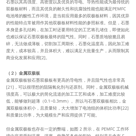
石墨以其高强度、高密度以及优良的导电、导热性能成为最传统的
双极板材料，而且其优良的耐久性和抗腐蚀性能也能满足PEMFC
电池堆的酸性工作环境，是当前应用最多的双极板材料，因其优异
的性能特点常被用作其他双极板材料性能的参照标准。但是，石墨
本身是多孔结构，在加工时还要用特定的工艺将孔堵住，即便如此
也难以保证石墨双极板最终的阻气性。同时，石墨质地较脆且易
碎，无法做成薄板，切割加工周期长，石墨化温度高，因此加工难
度大，成本较高，并且体积大，难以满足大批量生产，从而限制其
商业化发展和应用[2]。
（２）金属双极板
金属双极板较石墨双极板有更高的导电性，并且阻气性也非常高
[21]，可以很理想的阻隔氧化剂与还原剂。同时，金属双极板机械
强度高，可以极大的简化流道的加工工艺和成本，加工难度比较
低，能够做到超薄（0.1~0.3mm）。所以与石墨双极板相比，金
属双极板体积小，且质量轻，大大增加了电池组的体积比功率[22]
和质量比功率，为大规模生产和应用提供了可能。
但金属双极板也存在一定的弊端，如图 2 所示，在 PEMFC 工作环
境中容易受到温度、湿度、电势等条件的影响，特别是在含有 F-、