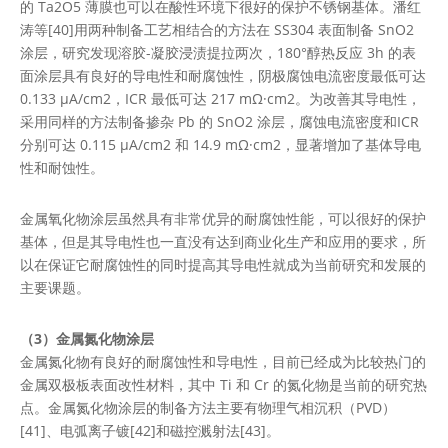
的 Ta2O5 薄膜也可以在酸性环境下很好的保护不锈钢基体。潘红
涛等[40]用两种制备工艺相结合的方法在 SS304 表面制备 SnO2
涂层，研究发现溶胶-凝胶浸渍提拉两次，180°醇热反应 3h 的表
面涂层具有良好的导电性和耐腐蚀性，阴极腐蚀电流密度最低可达
0.133 μA/cm2，ICR 最低可达 217 mΩ·cm2。为改善其导电性，
采用同样的方法制备掺杂 Pb 的 SnO2 涂层，腐蚀电流密度和ICR
分别可达 0.115 μA/cm2 和 14.9 mΩ·cm2，显著增加了基体导电
性和耐蚀性。
金属氧化物涂层虽然具有非常优异的耐腐蚀性能，可以很好的保护
基体，但是其导电性也一直没有达到商业化生产和应用的要求，所
以在保证它耐腐蚀性的同时提高其导电性就成为当前研究和发展的
主要课题。
（3）金属氮化物涂层
金属氮化物有良好的耐腐蚀性和导电性，目前已经成为比较热门的
金属双极板表面改性材料，其中 Ti 和 Cr 的氮化物是当前的研究热
点。金属氮化物涂层的制备方法主要有物理气相沉积（PVD）
[41]、电弧离子镀[42]和磁控溅射法[43]。