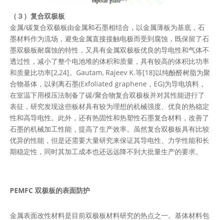
（３）复合双极板
金属/碳复合双极板由金属和石墨相结合，以金属薄板为基底，石
墨材料作为流场，避免金属直接接触电极而受到腐蚀，既保留了石
墨双极板耐腐蚀的特性，又具有金属双极板优良的导电性和气体不
透过性，减小了整个电池堆的体积和质量，具有较高的体积比功率
和质量比功率[2,24]。Gautam, Rajeev K.等[18]以纯酚醛树脂为聚
合物基体，以剥离石墨(Exfoliated graphene，EG)为导电填料，
在室温下用模压法制备了碳/聚合物复合双极板并对其性能进行了
表征，研究发现这些板材具有较为理想的机械强度、优良的热稳定
性和高导电性。此外，还有热固性和热塑性石墨复合材料，改善了
石墨的机械加工性能，提高了生产效率。虽然复合双极板具有比较
优异的性能，但是还需要大量研究来保证其导电性、力学性能和长
期稳定性，同时其加工成本也还远远降不到大批量生产的要求。
PEMFC 双极板的表面防护
金属表面改性材料是目前双极板材料研究的热点之一。基体材料包