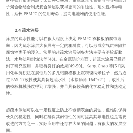
子聚合物结合制成复合涂层以获得更高的耐蚀性、耐久性和导电
性，延长 PEMFC 的使用寿命，提高电池堆的使用性能。
2.4 疏水涂层
涂层的疏水性能可以在很大程度上决定 PEMFC 双极板的腐蚀速
率，因为疏水涂层大多具有一定的粗糙度，可以形成空气层来阻挡
腐蚀性离子的浸入。常用的超疏水涂层制备方法主要有溶胶凝胶
法、水热法和刻蚀法等[48]。在金属防护方面，超疏水涂层已经得
到了研究应用，并取得良好的效果[49-50]。Kang Chao 等[51]采
用化学沉积法在腐蚀后的多孔铝膜模板上沉积镍纳米粒子，然后通
过 FAS-17改性使其具备超疏水性（水接触角 164°±2°），改性后
的模板机械强度得到了增强，并且具备较高的化学稳定性和热稳定
性。
超疏水涂层可以在一定程度上防止不锈钢表面的腐蚀，但难以保持
长久的稳定性，同时在确保其耐蚀性的同时提高其导电性也是需要
改进的方向之一，实际应用中还存在大量的问题，有很大的发展空
间。