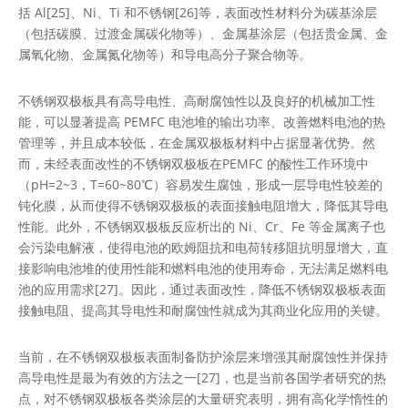
括 Al[25]、Ni、Ti 和不锈钢[26]等，表面改性材料分为碳基涂层
（包括碳膜、过渡金属碳化物等）、金属基涂层（包括贵金属、金
属氧化物、金属氮化物等）和导电高分子聚合物等。
不锈钢双极板具有高导电性、高耐腐蚀性以及良好的机械加工性
能，可以显著提高 PEMFC 电池堆的输出功率、改善燃料电池的热
管理等，并且成本较低，在金属双极板材料中占据显著优势。然
而，未经表面改性的不锈钢双极板在PEMFC 的酸性工作环境中
（pH=2~3，T=60~80℃）容易发生腐蚀，形成一层导电性较差的
钝化膜，从而使得不锈钢双极板的表面接触电阻增大，降低其导电
性能。此外，不锈钢双极板反应析出的 Ni、Cr、Fe 等金属离子也
会污染电解液，使得电池的欧姆阻抗和电荷转移阻抗明显增大，直
接影响电池堆的使用性能和燃料电池的使用寿命，无法满足燃料电
池的应用需求[27]。因此，通过表面改性，降低不锈钢双极板表面
接触电阻、提高其导电性和耐腐蚀性就成为其商业化应用的关键。
当前，在不锈钢双极板表面制备防护涂层来增强其耐腐蚀性并保持
高导电性是最为有效的方法之一[27]，也是当前各国学者研究的热
点，对不锈钢双极板各类涂层的大量研究表明，拥有高化学惰性的