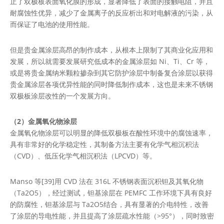
止了双极板表面氧化膜的形成，显著降低了表面的接触电阻，并且
耐腐蚀性优异，减少了金属离子的反应析出和对电解液的污染，从
而保证了电池的使用性能。
但是贵金属涂层高昂的制作成本，从根本上限制了其商业化应用和
发展，所以就需要发展研究低成本的金属涂层如 Ni、Ti、Cr 等，
或是将贵金属纳米颗粒掺杂到其它防护涂层中制备复合涂层以获得
贵金属涂层各项优异性能的同时降低制作成本，这也是未来不锈钢
双极板涂层改性的一个发展方向。
（2）金属氧化物涂层
金属氧化物涂层可以明显的降低双极板在酸性环境中的腐蚀速率，
具有非常好的化学稳定性，其制备方法主要有化学气相沉积法
（CVD）、低压化学气相沉积法（LPCVD）等。
Manso 等[39]用 CVD 法在 316L 不锈钢表面沉积钽及其氧化物
（Ta2O5），经过测试，钽基涂层在 PEMFC 工作环境下具有良好
的防腐性，钽基涂层与 Ta2O5结合，具有显著的介电特性，改善
了涂层的导电性能，并且提高了涂层疏水性能（>95°），同时致密