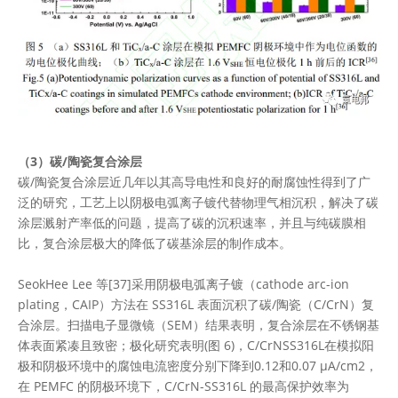
（3）碳/陶瓷复合涂层
碳/陶瓷复合涂层近几年以其高导电性和良好的耐腐蚀性得到了广
泛的研究，工艺上以阴极电弧离子镀代替物理气相沉积，解决了碳
涂层溅射产率低的问题，提高了碳的沉积速率，并且与纯碳膜相
比，复合涂层极大的降低了碳基涂层的制作成本。
SeokHee Lee 等[37]采用阴极电弧离子镀（cathode arc-ion
plating，CAIP）方法在 SS316L 表面沉积了碳/陶瓷（C/CrN）复
合涂层。扫描电子显微镜（SEM）结果表明，复合涂层在不锈钢基
体表面紧凑且致密；极化研究表明(图 6)，C/CrNSS316L在模拟阳
极和阴极环境中的腐蚀电流密度分别下降到0.12和0.07 μA/cm2，
在 PEMFC 的阴极环境下，C/CrN-SS316L 的最高保护效率为