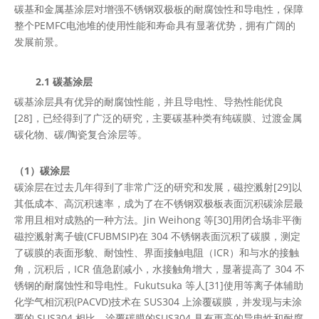
碳基和金属基涂层对增强不锈钢双极板的耐腐蚀性和导电性，保障
整个PEMFC电池堆的使用性能和寿命具有显著优势，拥有广阔的
发展前景。
2.1 碳基涂层
碳基涂层具有优异的耐腐蚀性能，并且导电性、导热性能优良
[28]，已经得到了广泛的研究，主要碳基种类有纯碳膜、过渡金属
碳化物、碳/陶瓷复合涂层等。
（1）碳涂层
碳涂层在过去几年得到了非常广泛的研究和发展，磁控溅射[29]以
其低成本、高沉积速率，成为了在不锈钢双极板表面沉积碳涂层最
常用且相对成熟的一种方法。Jin Weihong 等[30]用闭合场非平衡
磁控溅射离子镀(CFUBMSIP)在 304 不锈钢表面沉积了碳膜，测定
了碳膜的表面形貌、耐蚀性、界面接触电阻（ICR）和与水的接触
角，沉积后，ICR 值急剧减小，水接触角增大，显著提高了 304 不
锈钢的耐腐蚀性和导电性。Fukutsuka 等人[31]使用等离子体辅助
化学气相沉积(PACVD)技术在 SUS304 上涂覆碳膜，并发现与未涂
覆的 SUS304 相比，涂覆碳膜的SUS304 具有更高的导电性和耐腐